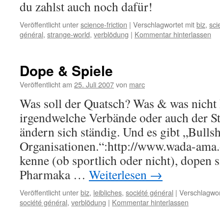
du zahlst auch noch dafür!
Veröffentlicht unter
science-friction
|
Verschlagwortet mit
biz
,
sci
général
,
strange-world
,
verblödung
|
Kommentar hinterlassen
Dope & Spiele
Veröffentlicht am
25. Juli 2007
von
marc
Was soll der Quatsch? Was & was nicht 
irgendwelche Verbände oder auch der Sta
ändern sich ständig. Und es gibt „Bullsh
Organisationen.“:http://www.wada-ama.o
kenne (ob sportlich oder nicht), dopen 
Pharmaka …
Weiterlesen
→
Veröffentlicht unter
biz
,
leibliches
,
société général
|
Verschlagwor
société général
,
verblödung
|
Kommentar hinterlassen