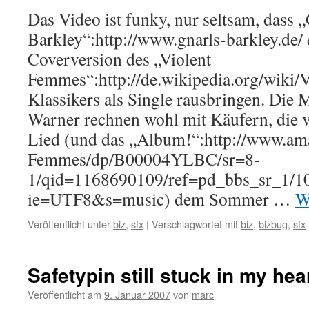
Das Video ist funky, nur seltsam, dass 
Barkley“:http://www.gnarls-barkley.de/ 
Coverversion des „Violent
Femmes“:http://de.wikipedia.org/wiki
Klassikers als Single rausbringen. Die
Warner rechnen wohl mit Käufern, die vo
Lied (und das „Album!“:http://www.am
Femmes/dp/B00004YLBC/sr=8-
1/qid=1168690109/ref=pd_bbs_sr_1/
ie=UTF8&s=music) dem Sommer …
W
Veröffentlicht unter
biz
,
sfx
|
Verschlagwortet mit
biz
,
bizbug
,
sfx
Safetypin still stuck in my hear
Veröffentlicht am
9. Januar 2007
von
marc