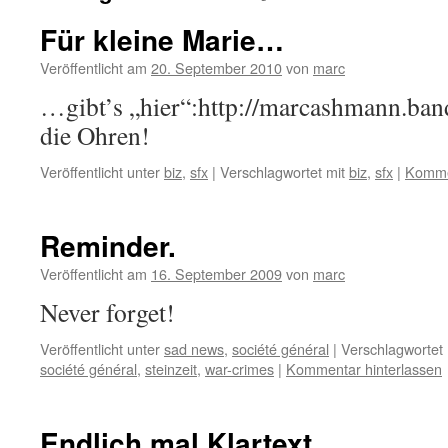
Für kleine Marie…
Veröffentlicht am
20. September 2010
von
marc
…gibt’s „hier“:http://marcashmann.ba
die Ohren!
Veröffentlicht unter
biz
,
sfx
|
Verschlagwortet mit
biz
,
sfx
|
Kommen
Reminder.
Veröffentlicht am
16. September 2009
von
marc
Never forget!
Veröffentlicht unter
sad news
,
société général
|
Verschlagwortet 
société général
,
steinzeit
,
war-crimes
|
Kommentar hinterlassen
Endlich mal Klartext.