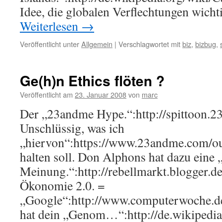
Idee, die globalen Verflechtungen wic
Weiterlesen
→
Veröffentlicht unter
Allgemein
|
Verschlagwortet mit
biz
,
bizbug
,
Ge(h)n Ethics flöten ?
Veröffentlicht am
23. Januar 2008
von
marc
Der „23andme Hype.“:http://spittoon.
Unschlüssig, was ich
„hiervon“:https://www.23andme.com/ou
halten soll. Don Alphons hat dazu eine 
Meinung.“:http://rebellmarkt.blogger.d
Ökonomie 2.0. =
„Google“:http://www.computerwoche.d
hat dein „Genom…“:http://de.wikipedi