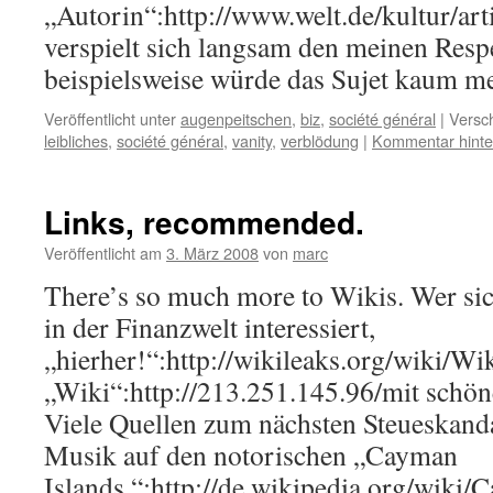
„Autorin“:http://www.welt.de/kultur/a
verspielt sich langsam den meinen Resp
beispielsweise würde das Sujet kaum 
Veröffentlicht unter
augenpeitschen
,
biz
,
société général
|
Versch
leibliches
,
société général
,
vanity
,
verblödung
|
Kommentar hinte
Links, recommended.
Veröffentlicht am
3. März 2008
von
marc
There’s so much more to Wikis. Wer si
in der Finanzwelt interessiert,
„hierher!“:http://wikileaks.org/wiki/Wi
„Wiki“:http://213.251.145.96/mit sc
Viele Quellen zum nächsten Steueskandal
Musik auf den notorischen „Cayman
Islands.“:http://de.wikipedia.org/wiki