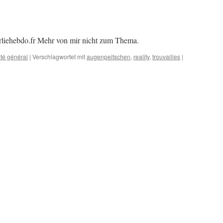
liehebdo.fr Mehr von mir nicht zum Thema.
té général
|
Verschlagwortet mit
augenpeitschen
,
reality
,
trouvailles
|