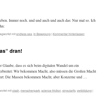
eben. Immer noch. und und auch und auch das: Nur mal so. Ich
hn:
agwortet mit
endless sea
,
In Bewegung
|
Kommentar hinterlassen
was“ dran!
 Glaube, dass es sich beim digitalen Wandel um ein
 verbreitet: Wir bekommen Macht, also müssen die Großen Macht
ekehrt: Die Massen bekommen Macht, aber Konzerne und …
ortet mit
clash
,
menschenpark
,
science-friction
,
singularity
,
verblödung
|