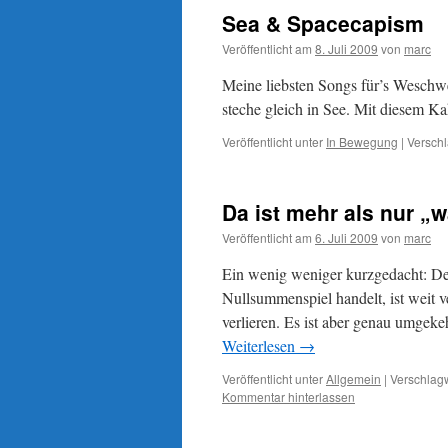
Sea & Spacecapism
Veröffentlicht am
8. Juli 2009
von
marc
Meine liebsten Songs für’s Weschw
steche gleich in See. Mit diesem Ka
Veröffentlicht unter
In Bewegung
|
Verschl
Da ist mehr als nur „
Veröffentlicht am
6. Juli 2009
von
marc
Ein wenig weniger kurzgedacht: Der
Nullsummenspiel handelt, ist weit
verlieren. Es ist aber genau umg
Weiterlesen
→
Veröffentlicht unter
Allgemein
|
Verschlagw
Kommentar hinterlassen