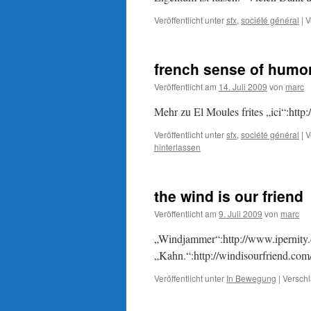
Veröffentlicht unter
sfx
,
société général
|
V
french sense of humo
Veröffentlicht am
14. Juli 2009
von
marc
Mehr zu El Moules frites „ici“:h
Veröffentlicht unter
sfx
,
société général
|
V
hinterlassen
the wind is our friend
Veröffentlicht am
9. Juli 2009
von
marc
„Windjammer“:http://www.ipernit
„Kahn.“:http://windisourfriend.co
Veröffentlicht unter
In Bewegung
|
Verschl