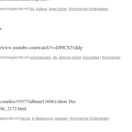
erschlagwortet mit
biz
,
bizbug
,
legal crime
|
Kommentar hinterlassen
r
ttp://www.youtube.com/watch?v=DPJCX51jkIg
erschlagwortet mit
ohrensausen
,
sfx
,
strange-world
,
trouvailles
|
Kommentar
y.com/doc/19377/album/136061/show Der
m/de_2172.html
agwortet mit
france
,
In Bewegung
,
seaside
|
Kommentar hinterlassen