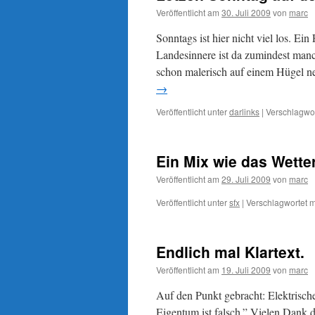
Veröffentlicht am
30. Juli 2009
von
marc
Sonntags ist hier nicht viel los. Ein
Landesinnere ist da zumindest manc
schon malerisch auf einem Hügel n
→
Veröffentlicht unter
darlinks
|
Verschlagwor
Ein Mix wie das Wette
Veröffentlicht am
29. Juli 2009
von
marc
Veröffentlicht unter
sfx
|
Verschlagwortet m
Endlich mal Klartext.
Veröffentlicht am
19. Juli 2009
von
marc
Auf den Punkt gebracht: Elektrisc
Eigentum ist falsch.” Vielen Dank 