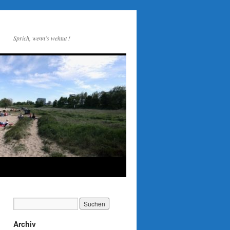
Sprich, wenn's wehtut !
Archiv