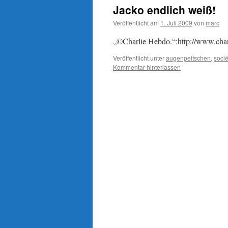
Jacko endlich weiß!
Veröffentlicht am
1. Juli 2009
von
marc
„©Charlie Hebdo.“:http://www.char
Veröffentlicht unter
augenpeitschen
,
socié
Kommentar hinterlassen