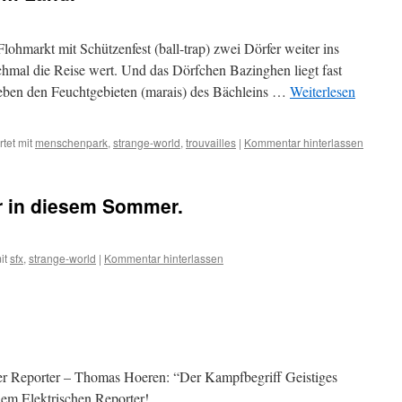
 Flohmarkt mit Schützenfest (ball-trap) zwei Dörfer weiter ins
hmal die Reise wert. Und das Dörfchen Bazinghen liegt fast
eben den Feuchtgebieten (marais) des Bächleins …
Weiterlesen
tet mit
menschenpark
,
strange-world
,
trouvailles
|
Kommentar hinterlassen
r in diesem Sommer.
it
sfx
,
strange-world
|
Kommentar hinterlassen
her Reporter – Thomas Hoeren: “Der Kampfbegriff Geistiges
dem Elektrischen Reporter!