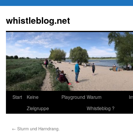
Zum
Inhalt
whistleblog.net
springen
Start
Keine
Playground
Warum
I
Zielgruppe
Whistleblog ?
←
Sturm und Harndrang.