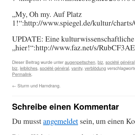
„My, Oh my. Auf Platz
1!“:http://www.spiegel.de/kultur/chart
UPDATE: Eine kulturwissenschaftliche 
„hier!“:http://www.faz.net/s/Ru
Dieser Beitrag wurde unter
augenpeitschen
,
biz
,
société général
biz
,
leibliches
,
société général
,
vanity
,
verblödung
verschlagworte
Permalink
.
←
Sturm und Harndrang.
Schreibe einen Kommentar
Du musst
angemeldet
sein, um einen K