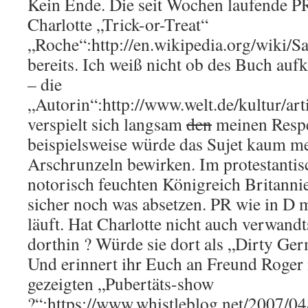
Kein Ende. Die seit Wochen laufende 
Charlotte „Trick-or-Treat“
„Roche“:http://en.wikipedia.org/wiki/S
bereits. Ich weiß nicht ob des Buch aufkl
– die
„Autorin“:http://www.welt.de/kultur/a
verspielt sich langsam
den
meinen Respe
beispielsweise würde das Sujet kaum me
Arschrunzeln bewirken. Im protestanti
notorisch feuchten Königreich Britannie
sicher noch was absetzen. PR wie in D
läuft. Hat Charlotte nicht auch verwand
dorthin ? Würde sie dort als „Dirty Ge
Und erinnert ihr Euch an Freund Roger 
gezeigten „Pubertäts-show
?“:https://www.whistleblog.net/2007/0