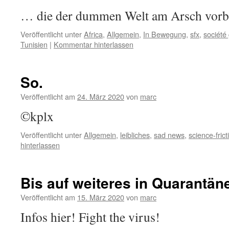
… die der dummen Welt am Arsch vorb
Veröffentlicht unter
Africa
,
Allgemein
,
In Bewegung
,
sfx
,
société
Tunisien
|
Kommentar hinterlassen
So.
Veröffentlicht am
24. März 2020
von
marc
©kplx
Veröffentlicht unter
Allgemein
,
leibliches
,
sad news
,
science-frict
hinterlassen
Bis auf weiteres in Quarantän
Veröffentlicht am
15. März 2020
von
marc
Infos hier! Fight the virus!