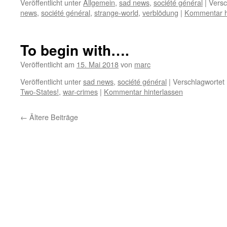
Veröffentlicht unter
Allgemein
,
sad news
,
société général
|
Versc
news
,
société général
,
strange-world
,
verblödung
|
Kommentar h
To begin with….
Veröffentlicht am
15. Mai 2018
von
marc
Veröffentlicht unter
sad news
,
société général
|
Verschlagwortet 
Two-States!
,
war-crimes
|
Kommentar hinterlassen
←
Ältere Beiträge