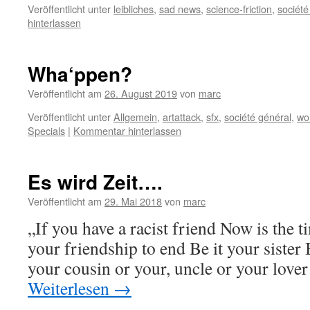
Veröffentlicht unter
leibliches
,
sad news
,
science-friction
,
société
hinterlassen
Wha‘ppen?
Veröffentlicht am
26. August 2019
von
marc
Veröffentlicht unter
Allgemein
,
artattack
,
sfx
,
société général
,
wo
Specials
|
Kommentar hinterlassen
Es wird Zeit….
Veröffentlicht am
29. Mai 2018
von
marc
„If you have a racist friend Now is the t
your friendship to end Be it your sister 
your cousin or your, uncle or your love
Weiterlesen
→