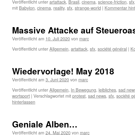
Veröffentlicht unter
artattack
,
Brasil
,
cinema
,
science-friction
,
sfx
mit
Babylon
,
cinema
,
reality
,
sfx
,
strange-world
|
Kommentar hint
Massive Attacke auf Steueroa
Veröffentlicht am
10. Juli 2020
von
marc
Veröffentlicht unter
Allgemein
,
artattack
,
sfx
,
société général
|
Ko
Wiedervorlage! May 2018
Veröffentlicht am
3. Juni 2020
von
marc
Veröffentlicht unter
Allgemein
,
In Bewegung
,
leibliches
,
sad new
wortsport
|
Verschlagwortet mit
protest
,
sad news
,
sfx
,
société g
hinterlassen
Geniale Alben…
Veröffentlicht am
24. Mai 2020
von
marc