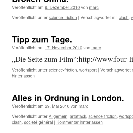
Veröffentlicht am
9. Dezember 2010
von
marc
Veröffentlicht unter
science-friction
|
Verschlagwortet mit
clash
,
w
Tipp zum Tage.
Veröffentlicht am
17. November 2010
von
marc
„Die Seite zum Film“:http://www.four-l
Veröffentlicht unter
science-friction
,
wortsport
|
Verschlagwortet 
hinterlassen
Alles in Ordnung in London.
Veröffentlicht am
29. Mai 2010
von
marc
Veröffentlicht unter
Allgemein
,
artattack
,
science-friction
,
wortspo
clash
,
société général
|
Kommentar hinterlassen