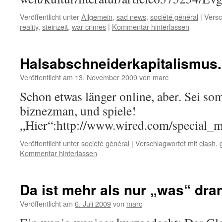
Veröffentlicht unter
Allgemein
,
sad news
,
société général
|
Versc
reality
,
steinzeit
,
war-crimes
|
Kommentar hinterlassen
Halsabschneiderkapitalismus.
Veröffentlicht am
13. November 2009
von
marc
Schon etwas länger online, aber. Sei som
biznezman, und spiele!
„Hier“:http://www.wired.com/special_
Veröffentlicht unter
société général
|
Verschlagwortet mit
clash
,
Kommentar hinterlassen
Da ist mehr als nur „was“ dra
Veröffentlicht am
6. Juli 2009
von
marc