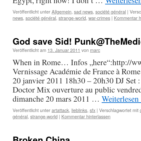
Egypt, right now! I don’t …
Weiterlese
Veröffentlicht unter
Allgemein
,
sad news
,
société général
|
Versc
news
,
société général
,
strange-world
,
war-crimes
|
Kommentar hi
God save Sid! Punk@TheMedic
Veröffentlicht am
13. Januar 2011
von
marc
When in Rome… Infos „here“:http://www
Vernissage Académie de France à Rome 
20 janvier 2011 18h30 – 20h30 DJ Set :
Doctor Mix ouverture au public vendred
dimanche 20 mars 2011 …
Weiterlesen
Veröffentlicht unter
artattack
,
lieblinks
,
sfx
|
Verschlagwortet mit
général
,
strange-world
|
Kommentar hinterlassen
Broken China.