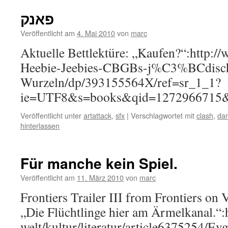
פאנק
Veröffentlicht am
4. Mai 2010
von
marc
Aktuelle Bettlektüre: „Kaufen?“:http:
Heebie-Jeebies-CBGBs-j%C3%BCdisc
Wurzeln/dp/393155564X/ref=sr_1_1?
ie=UTF8&s=books&qid=1272966715&
Veröffentlicht unter
artattack
,
sfx
|
Verschlagwortet mit
clash
,
dar
hinterlassen
Für manche kein Spiel.
Veröffentlicht am
11. März 2010
von
marc
Frontiers Trailer III from Frontiers on 
„Die Flüchtlinge hier am Ärmelkanal.“:
welt/kultur/literatur/article6375254/Ev