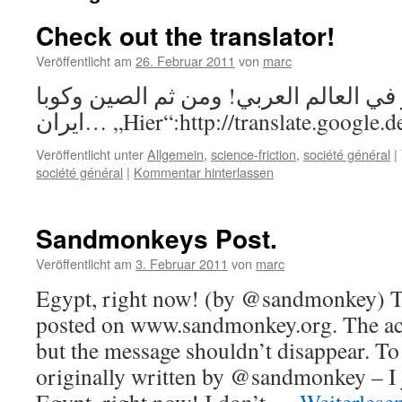
Check out the translator!
Veröffentlicht am
26. Februar 2011
von
marc
 في العالم العربي! ومن ثم الصين وكوبا
ايران… „Hier“:http://translate.google.
Veröffentlicht unter
Allgemein
,
science-friction
,
société général
|
société général
|
Kommentar hinterlassen
Sandmonkeys Post.
Veröffentlicht am
3. Februar 2011
von
marc
Egypt, right now! (by @sandmonkey) Th
posted on www.sandmonkey.org. The ac
but the message shouldn’t disappear. To 
originally written by @sandmonkey – I 