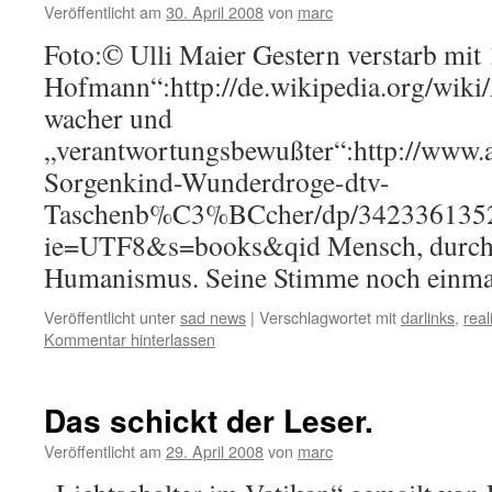
Veröffentlicht am
30. April 2008
von
marc
Foto:© Ulli Maier Gestern verstarb mit 
Hofmann“:http://de.wikipedia.org/wik
wacher und
„verantwortungsbewußter“:http://www
Sorgenkind-Wunderdroge-dtv-
Taschenb%C3%BCcher/dp/3423361352
ie=UTF8&s=books&qid Mensch, durchd
Humanismus. Seine Stimme noch einma
Veröffentlicht unter
sad news
|
Verschlagwortet mit
darlinks
,
real
Kommentar hinterlassen
Das schickt der Leser.
Veröffentlicht am
29. April 2008
von
marc