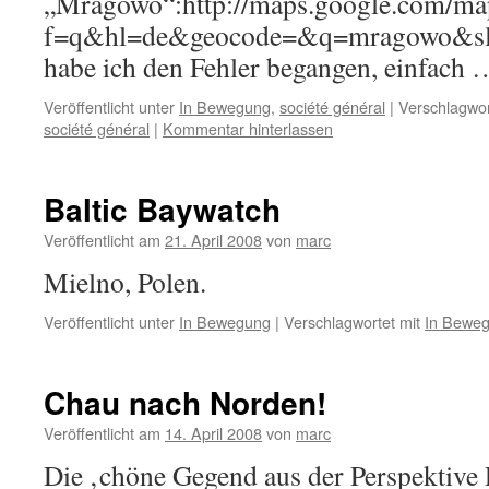
„Mragowo“:http://maps.google.com/ma
f=q&hl=de&geocode=&q=mragowo&sll
habe ich den Fehler begangen, einfach
Veröffentlicht unter
In Bewegung
,
société général
|
Verschlagwor
société général
|
Kommentar hinterlassen
Baltic Baywatch
Veröffentlicht am
21. April 2008
von
marc
Mielno, Polen.
Veröffentlicht unter
In Bewegung
|
Verschlagwortet mit
In Bewe
Chau nach Norden!
Veröffentlicht am
14. April 2008
von
marc
Die ‚chöne Gegend aus der Perspektive 