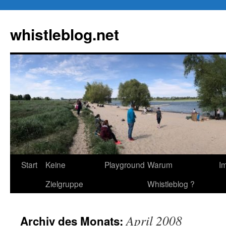
Zum
Inhalt
whistleblog.net
springen
Start
Keine
Playground
Warum
I
Zielgruppe
Whistleblog ?
April 2008
Archiv des Monats: