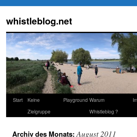
Zum
Inhalt
whistleblog.net
springen
Start
Keine
Playground
Warum
I
Zielgruppe
Whistleblog ?
August 2011
Archiv des Monats: