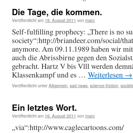
Die Tage, die kommen.
Veröffentlicht am
18. August 2011
von
marc
Self-fulfilling prophecy: „There is no su
society“:http://briandeer.com/social/th
anymore. Am 09.11.1989 haben wir mit
auch die Abrissbirne gegen den Sozialsta
gebracht. Hartz V bis Vlll werden demnä
Klassenkampf und es …
Weiterlesen
→
Veröffentlicht unter
Allgemein
,
sad news
,
science-friction
,
sociét
Ein letztes Wort.
Veröffentlicht am
16. August 2011
von
marc
„via“:http://www.caglecartoons.com/