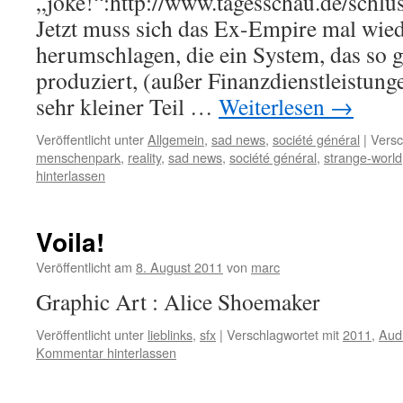
„joke!“:http://www.tagesschau.de/schlu
Jetzt muss sich das Ex-Empire mal wied
herumschlagen, die ein System, das so 
produziert, (außer Finanzdienstleistung
sehr kleiner Teil …
Weiterlesen
→
Veröffentlicht unter
Allgemein
,
sad news
,
société général
|
Versc
menschenpark
,
reality
,
sad news
,
société général
,
strange-world
hinterlassen
Voila!
Veröffentlicht am
8. August 2011
von
marc
Graphic Art : Alice Shoemaker
Veröffentlicht unter
lieblinks
,
sfx
|
Verschlagwortet mit
2011
,
Aud
Kommentar hinterlassen