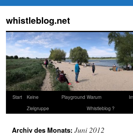
Zum
Inhalt
whistleblog.net
springen
Start
Keine
Playground
Warum
I
Zielgruppe
Whistleblog ?
Juni 2012
Archiv des Monats: