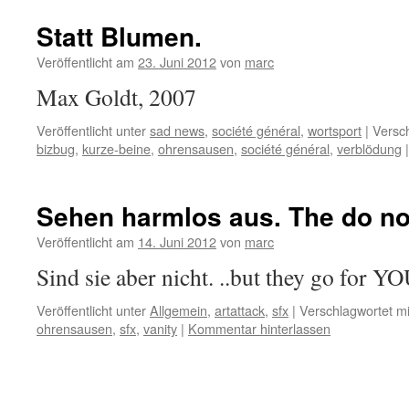
Statt Blumen.
Veröffentlicht am
23. Juni 2012
von
marc
Max Goldt, 2007
Veröffentlicht unter
sad news
,
société général
,
wortsport
|
Versch
bizbug
,
kurze-beine
,
ohrensausen
,
société général
,
verblödung
|
Sehen harmlos aus.
The do no
Veröffentlicht am
14. Juni 2012
von
marc
Sind sie aber nicht. ..but they go for 
Veröffentlicht unter
Allgemein
,
artattack
,
sfx
|
Verschlagwortet mi
ohrensausen
,
sfx
,
vanity
|
Kommentar hinterlassen