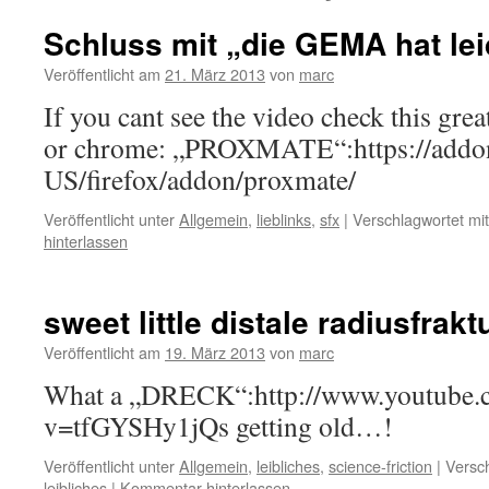
Schluss mit „die GEMA hat le
Veröffentlicht am
21. März 2013
von
marc
If you cant see the video check this gr
or chrome: „PROXMATE“:https://addon
US/firefox/addon/proxmate/
Veröffentlicht unter
Allgemein
,
lieblinks
,
sfx
|
Verschlagwortet mit
hinterlassen
sweet little distale radiusfrakt
Veröffentlicht am
19. März 2013
von
marc
What a „DRECK“:http://www.youtube.
v=tfGYSHy1jQs getting old…!
Veröffentlicht unter
Allgemein
,
leibliches
,
science-friction
|
Versch
leibliches
|
Kommentar hinterlassen