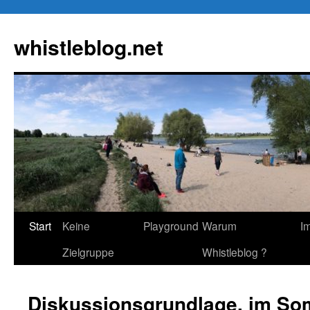
Zum
Inhalt
whistleblog.net
springen
Start
Keine
Playground
Warum
I
Zielgruppe
Whistleblog ?
Diskussionsgrundlage, im S