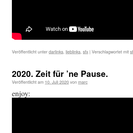
Veröffentlicht unter
darlinks
,
lieblinks
,
sfx
|
Verschlagwortet mit
s
2020. Zeit für ’ne Pause.
Veröffentlicht am
10. Juli 2020
von
marc
enjoy: