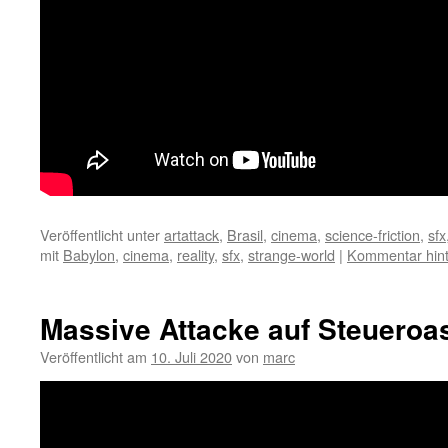
Veröffentlicht unter
artattack
,
Brasil
,
cinema
,
science-friction
,
sfx
mit
Babylon
,
cinema
,
reality
,
sfx
,
strange-world
|
Kommentar hint
Massive Attacke auf Steueroa
Veröffentlicht am
10. Juli 2020
von
marc