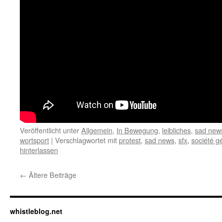
Veröffentlicht unter
Allgemein
,
In Bewegung
,
leibliches
,
sad new
wortsport
|
Verschlagwortet mit
protest
,
sad news
,
sfx
,
société g
hinterlassen
←
Ältere Beiträge
whistleblog.net