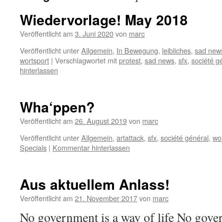
Wiedervorlage! May 2018
Veröffentlicht am
3. Juni 2020
von
marc
Veröffentlicht unter
Allgemein
,
In Bewegung
,
leibliches
,
sad new
wortsport
|
Verschlagwortet mit
protest
,
sad news
,
sfx
,
société g
hinterlassen
Wha‘ppen?
Veröffentlicht am
26. August 2019
von
marc
Veröffentlicht unter
Allgemein
,
artattack
,
sfx
,
société général
,
wo
Specials
|
Kommentar hinterlassen
Aus aktuellem Anlass!
Veröffentlicht am
21. November 2017
von
marc
No government is a way of life No gove