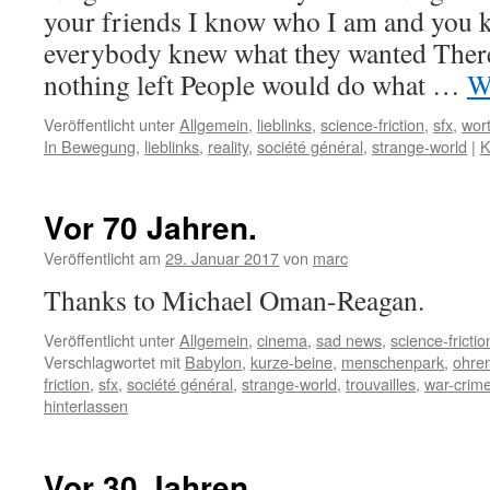
your friends I know who I am and you 
everybody knew what they wanted There
nothing left People would do what …
W
Veröffentlicht unter
Allgemein
,
lieblinks
,
science-friction
,
sfx
,
wor
In Bewegung
,
lieblinks
,
reality
,
société général
,
strange-world
|
K
Vor 70 Jahren.
Veröffentlicht am
29. Januar 2017
von
marc
Thanks to Michael Oman-Reagan.
Veröffentlicht unter
Allgemein
,
cinema
,
sad news
,
science-frictio
Verschlagwortet mit
Babylon
,
kurze-beine
,
menschenpark
,
ohre
friction
,
sfx
,
société général
,
strange-world
,
trouvailles
,
war-crim
hinterlassen
Vor 30 Jahren.