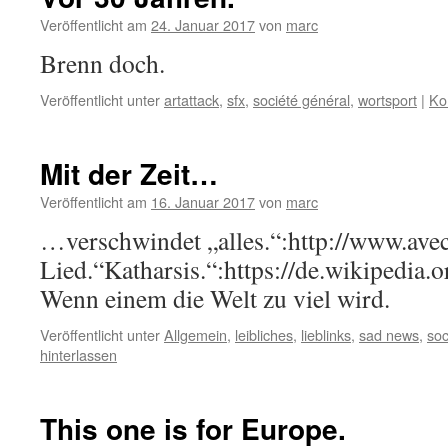
Veröffentlicht am
24. Januar 2017
von
marc
Brenn doch.
Veröffentlicht unter
artattack
,
sfx
,
société général
,
wortsport
|
Ko
Mit der Zeit…
Veröffentlicht am
16. Januar 2017
von
marc
…verschwindet „alles.“:http://www.avec
Lied.“Katharsis.“:https://de.wikipedia.o
Wenn einem die Welt zu viel wird.
Veröffentlicht unter
Allgemein
,
leibliches
,
lieblinks
,
sad news
,
soc
hinterlassen
This one is for Europe.