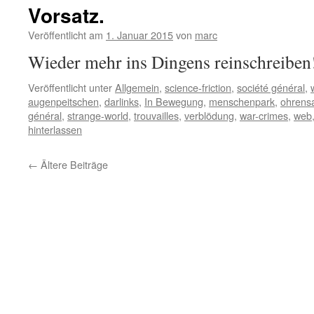
Vorsatz.
Veröffentlicht am
1. Januar 2015
von
marc
Wieder mehr ins Dingens reinschreiben
Veröffentlicht unter
Allgemein
,
science-friction
,
société général
,
augenpeitschen
,
darlinks
,
In Bewegung
,
menschenpark
,
ohrens
général
,
strange-world
,
trouvailles
,
verblödung
,
war-crimes
,
web
hinterlassen
←
Ältere Beiträge