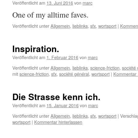
Veröffentlicht am
13. Juni 2016
von
marc
One of my alltime faves.
Veröffentlicht unter
Allgemein
,
lieblinks
,
sfx
,
wortsport
|
Kommenta
Inspiration.
Veröffentlicht am
1. Februar 2016
von
marc
Veröffentlicht unter
Allgemein
,
lieblinks
,
science-friction
,
société 
mit
science-friction
,
sfx
,
société général
,
wortsport
|
Kommentar h
Die Strasse kenn ich.
Veröffentlicht am
15. Januar 2016
von
marc
Veröffentlicht unter
Allgemein
,
lieblinks
,
sfx
,
wortsport
|
Verschla
wortsport
|
Kommentar hinterlassen