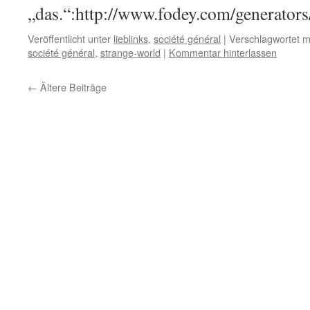
„das.“:http://www.fodey.com/generators
Veröffentlicht unter
lieblinks
,
société général
|
Verschlagwortet m
société général
,
strange-world
|
Kommentar hinterlassen
←
Ältere Beiträge