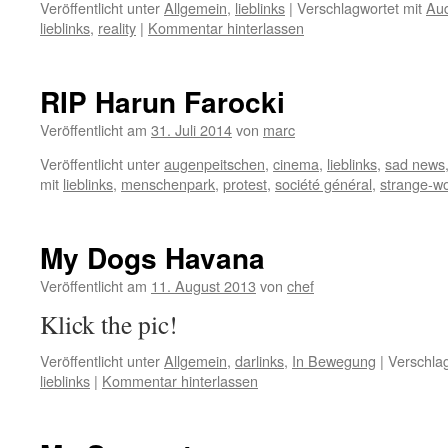
Veröffentlicht unter
Allgemein
,
lieblinks
|
Verschlagwortet mit
Aud
lieblinks
,
reality
|
Kommentar hinterlassen
RIP Harun Farocki
Veröffentlicht am
31. Juli 2014
von
marc
Veröffentlicht unter
augenpeitschen
,
cinema
,
lieblinks
,
sad news
mit
lieblinks
,
menschenpark
,
protest
,
société général
,
strange-wo
My Dogs Havana
Veröffentlicht am
11. August 2013
von
chef
Klick the pic!
Veröffentlicht unter
Allgemein
,
darlinks
,
In Bewegung
|
Verschlag
lieblinks
|
Kommentar hinterlassen