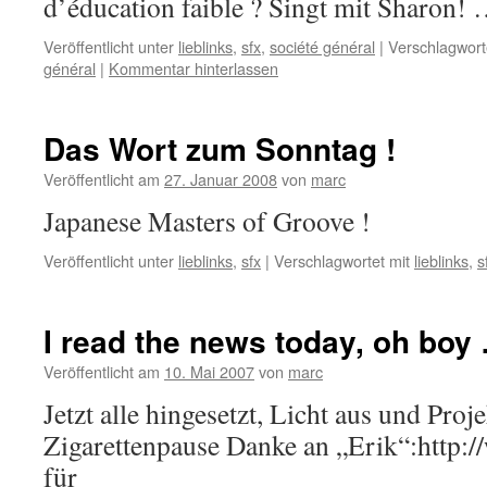
d’éducation faible ? Singt mit Sharon!
Veröffentlicht unter
lieblinks
,
sfx
,
société général
|
Verschlagwort
général
|
Kommentar hinterlassen
Das Wort zum Sonntag !
Veröffentlicht am
27. Januar 2008
von
marc
Japanese Masters of Groove !
Veröffentlicht unter
lieblinks
,
sfx
|
Verschlagwortet mit
lieblinks
,
s
I read the news today, oh boy
Veröffentlicht am
10. Mai 2007
von
marc
Jetzt alle hingesetzt, Licht aus und Proj
Zigarettenpause Danke an „Erik“:http:/
für