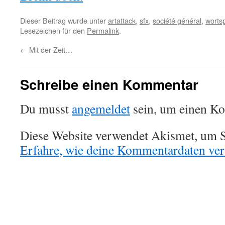
Dieser Beitrag wurde unter
artattack
,
sfx
,
société général
,
worts
Lesezeichen für den
Permalink
.
←
Mit der Zeit…
Schreibe einen Kommentar
Du musst
angemeldet
sein, um einen K
Diese Website verwendet Akismet, um S
Erfahre, wie deine Kommentardaten vera