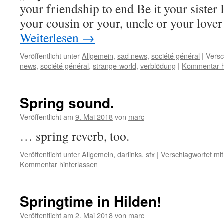
your friendship to end Be it your sister 
your cousin or your, uncle or your love
Weiterlesen
→
Veröffentlicht unter
Allgemein
,
sad news
,
société général
|
Versc
news
,
société général
,
strange-world
,
verblödung
|
Kommentar h
Spring sound.
Veröffentlicht am
9. Mai 2018
von
marc
… spring reverb, too.
Veröffentlicht unter
Allgemein
,
darlinks
,
sfx
|
Verschlagwortet mit
Kommentar hinterlassen
Springtime in Hilden!
Veröffentlicht am
2. Mai 2018
von
marc