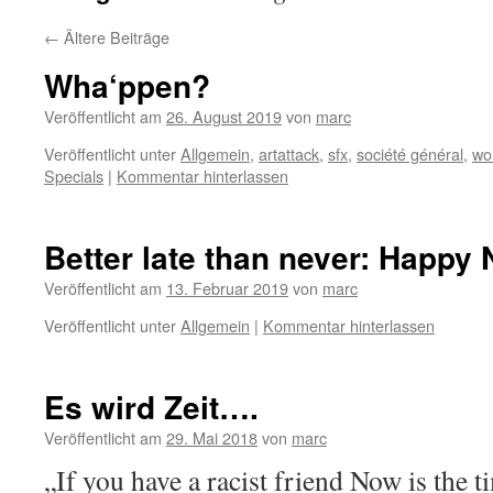
←
Ältere Beiträge
Wha‘ppen?
Veröffentlicht am
26. August 2019
von
marc
Veröffentlicht unter
Allgemein
,
artattack
,
sfx
,
société général
,
wo
Specials
|
Kommentar hinterlassen
Better late than never: Happy
Veröffentlicht am
13. Februar 2019
von
marc
Veröffentlicht unter
Allgemein
|
Kommentar hinterlassen
Es wird Zeit….
Veröffentlicht am
29. Mai 2018
von
marc
„If you have a racist friend Now is the t