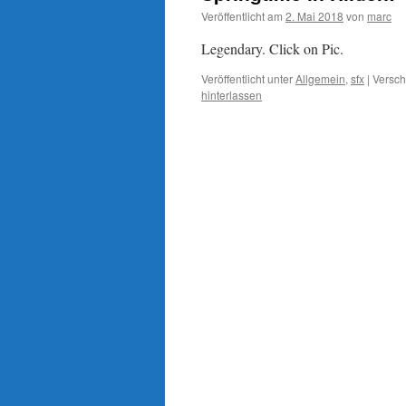
Veröffentlicht am
2. Mai 2018
von
marc
Legendary. Click on Pic.
Veröffentlicht unter
Allgemein
,
sfx
|
Versch
hinterlassen