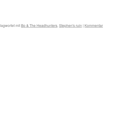
lagwortet mit
Bo & The Headhunters
,
Stephen's ruin
|
Kommentar