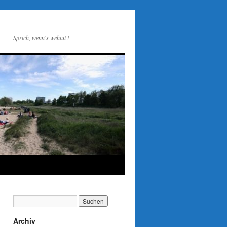
Sprich, wenn's wehtut !
Archiv