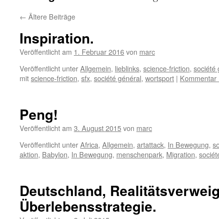
←
Ältere Beiträge
Inspiration.
Veröffentlicht am
1. Februar 2016
von
marc
Veröffentlicht unter
Allgemein
,
lieblinks
,
science-friction
,
société 
mit
science-friction
,
sfx
,
société général
,
wortsport
|
Kommentar h
Peng!
Veröffentlicht am
3. August 2015
von
marc
Veröffentlicht unter
Africa
,
Allgemein
,
artattack
,
In Bewegung
,
so
aktion
,
Babylon
,
In Bewegung
,
menschenpark
,
Migration
,
sociét
Deutschland, Realitätsverwei
Überlebensstrategie.