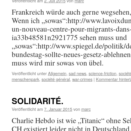
Veröffentlicht am
2. Juli 2015
von
marc
Frankreich würde auch gerne wegsehen, 
Wenn ich „sowas“:http://www.lavoixduno
un-nouveau-centre-pour-migrants-dans-
ia33b48581n2921775 sehen muss und
„sowas“:http://www.spiegel.de/politik/d
bundestag-sollte-neues-gesetz-ablehne
muss wird mir sowas von übel.
Veröffentlicht unter
Allgemein
,
sad news
,
science-friction
,
sociét
menschenpark
,
société général
,
war-crimes
|
Kommentar hinter
SOLIDARITÉ.
Veröffentlicht am
7. Januar 2015
von
marc
Charlie Hebdo ist wie „Titanic“ ohne Se
CH existiert leider nicht in Deutschlan