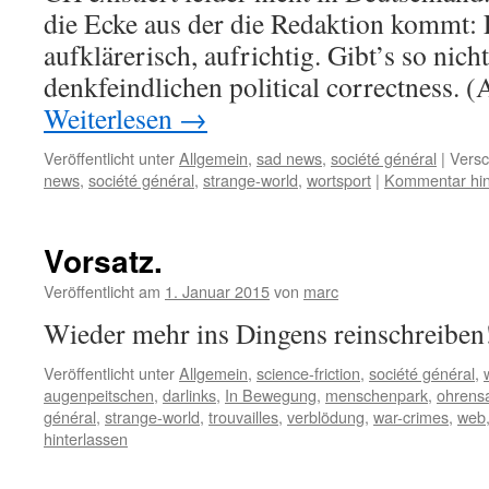
die Ecke aus der die Redaktion kommt: L
aufklärerisch, aufrichtig. Gibt’s so nic
denkfeindlichen political correctness.
Weiterlesen
→
Veröffentlicht unter
Allgemein
,
sad news
,
société général
|
Versc
news
,
société général
,
strange-world
,
wortsport
|
Kommentar hin
Vorsatz.
Veröffentlicht am
1. Januar 2015
von
marc
Wieder mehr ins Dingens reinschreiben
Veröffentlicht unter
Allgemein
,
science-friction
,
société général
,
augenpeitschen
,
darlinks
,
In Bewegung
,
menschenpark
,
ohrens
général
,
strange-world
,
trouvailles
,
verblödung
,
war-crimes
,
web
hinterlassen