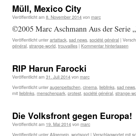
Müll, Mexico City
Veröffentlicht am
8. November 2014
von
marc
©2005 Marc Aschmann Aus der Serie „
Veröffentlicht unter
artattack
,
sad news
,
société général
|
Versch
général
,
strange-world
,
trouvailles
|
Kommentar hinterlassen
RIP Harun Farocki
Veröffentlicht am
31. Juli 2014
von
marc
Veröffentlicht unter
augenpeitschen
,
cinema
,
lieblinks
,
sad news
mit
lieblinks
,
menschenpark
,
protest
,
société général
,
strange-wo
Die Volksfront gegen Europa!
Veröffentlicht am
19. Mai 2014
von
marc
Veröffentlicht unter
Allgemein
,
wortsport
|
Verschlagwortet mit
so