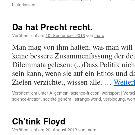
hinterlassen
Da hat Precht recht.
Veröffentlicht am
10. September 2013
von
marc
Man mag von ihm halten, was man will 
keine bessere Zusammenfassung der deu
Dilemmata gelesen: (..)Dass Politik nich
sein kann, wenn sie auf ein Ethos und d
Zielen verzichtet, wissen alle. …
Weiter
Veröffentlicht unter
Allgemein
,
science-friction
,
wortsport
|
Versc
science-friction
,
société général
,
strange-world
,
verblödung
,
wor
Ch’tink Floyd
Veröffentlicht am
20. August 2013
von
marc