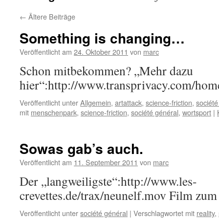
←
Ältere Beiträge
Something is changing…
Veröffentlicht am
24. Oktober 2011
von
marc
Schon mitbekommen? „Mehr dazu
hier“:http://www.transprivacy.com/hom
Veröffentlicht unter
Allgemein
,
artattack
,
science-friction
,
société
mit
menschenpark
,
science-friction
,
société général
,
wortsport
|
Sowas gab’s auch.
Veröffentlicht am
11. September 2011
von
marc
Der „langweiligste“:http://www.les-
crevettes.de/trax/neunelf.mov Film zum 
Veröffentlicht unter
société général
|
Verschlagwortet mit
reality
,