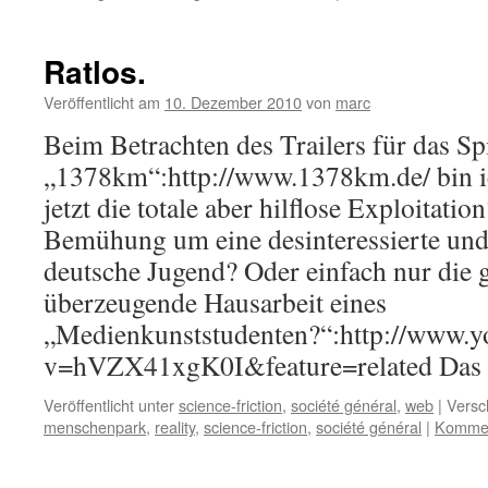
Ratlos.
Veröffentlicht am
10. Dezember 2010
von
marc
Beim Betrachten des Trailers für das Sp
„1378km“:http://www.1378km.de/ bin ic
jetzt die totale aber hilflose Exploitati
Bemühung um eine desinteressierte und
deutsche Jugend? Oder einfach nur die g
überzeugende Hausarbeit eines
„Medienkunststudenten?“:http://www.y
v=hVZX41xgK0I&feature=related Da
Veröffentlicht unter
science-friction
,
société général
,
web
|
Versc
menschenpark
,
reality
,
science-friction
,
société général
|
Kommen