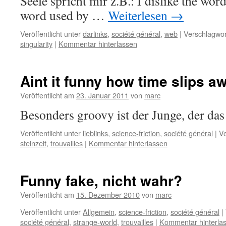
Seele spricht mir z.B.: I dislike the word
word used by …
Weiterlesen
→
Veröffentlicht unter
darlinks
,
société général
,
web
|
Verschlagwor
singularity
|
Kommentar hinterlassen
Aint it funny how time slips 
Veröffentlicht am
23. Januar 2011
von
marc
Besonders groovy ist der Junge, der das
Veröffentlicht unter
lieblinks
,
science-friction
,
société général
|
Ve
steinzeit
,
trouvailles
|
Kommentar hinterlassen
Funny fake, nicht wahr?
Veröffentlicht am
15. Dezember 2010
von
marc
Veröffentlicht unter
Allgemein
,
science-friction
,
société général
|
société général
,
strange-world
,
trouvailles
|
Kommentar hinterla