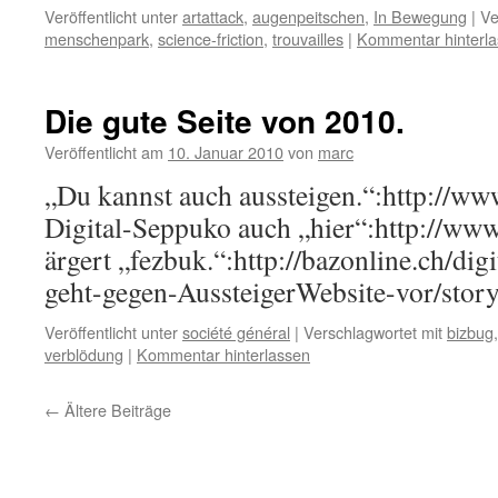
Veröffentlicht unter
artattack
,
augenpeitschen
,
In Bewegung
|
Ve
menschenpark
,
science-friction
,
trouvailles
|
Kommentar hinterl
Die gute Seite von 2010.
Veröffentlicht am
10. Januar 2010
von
marc
„Du kannst auch aussteigen.“:http://ww
Digital-Seppuko auch „hier“:http://w
ärgert „fezbuk.“:http://bazonline.ch/dig
geht-gegen-AussteigerWebsite-vor/sto
Veröffentlicht unter
société général
|
Verschlagwortet mit
bizbug
verblödung
|
Kommentar hinterlassen
←
Ältere Beiträge