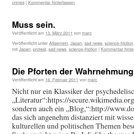
crimes
|
Kommentar hinterlassen
Muss sein.
Veröffentlicht am
13. März 2011
von
marc
Veröffentlicht unter
Allgemein
,
Japan
,
sad news
,
science-friction
mit
Japan
,
protest
,
sad news
,
science-friction
|
Kommentar hinte
Die Pforten der Wahrnehmung
Veröffentlicht am
16. Februar 2011
von
marc
Nicht nur ein Klassiker der psychedelis
„Literatur“:https://secure.wikimedia.
sondern auch ein „Blog,“:http://www.d
das sich angenehm distanziert mit wisse
kulturellen und politischen Themen bes