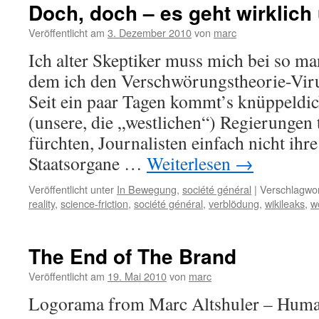
Doch, doch – es geht wirklich
Veröffentlicht am
3. Dezember 2010
von
marc
Ich alter Skeptiker muss mich bei so m
dem ich den Verschwörungstheorie-Virus
Seit ein paar Tagen kommt’s knüppeldic
(unsere, die „westlichen“) Regierungen 
fürchten, Journalisten einfach nicht ihr
Staatsorgane …
Weiterlesen
→
Veröffentlicht unter
In Bewegung
,
société général
|
Verschlagwor
reality
,
science-friction
,
société général
,
verblödung
,
wikileaks
,
w
The End of The Brand
Veröffentlicht am
19. Mai 2010
von
marc
Logorama from Marc Altshuler – Huma