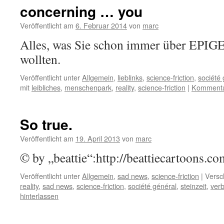
concerning … you
Veröffentlicht am
6. Februar 2014
von
marc
Alles, was Sie schon immer über EPI
wollten.
Veröffentlicht unter
Allgemein
,
lieblinks
,
science-friction
,
société 
mit
leibliches
,
menschenpark
,
reality
,
science-friction
|
Kommentar
So true.
Veröffentlicht am
19. April 2013
von
marc
© by „beattie“:http://beattiecartoons.co
Veröffentlicht unter
Allgemein
,
sad news
,
science-friction
|
Versc
reality
,
sad news
,
science-friction
,
société général
,
steinzeit
,
ver
hinterlassen