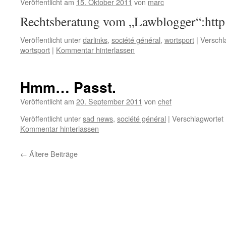
Veröffentlicht am
15. Oktober 2011
von
marc
Rechtsberatung vom „Lawblogger“:http
Veröffentlicht unter
darlinks
,
société général
,
wortsport
|
Verschl
wortsport
|
Kommentar hinterlassen
Hmm… Passt.
Veröffentlicht am
20. September 2011
von
chef
Veröffentlicht unter
sad news
,
société général
|
Verschlagwortet 
Kommentar hinterlassen
←
Ältere Beiträge