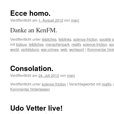
Ecce homo.
Veröffentlicht am
1. August 2012
von
marc
Danke an KenFM.
Veröffentlicht unter
leibliches
,
lieblinks
,
science-friction
,
société 
mit
bizbug
,
leibliches
,
menschenpark
,
reality
,
science-friction
,
so
world
,
verblödung
,
war-crimes
,
web
,
wortsport
|
Kommentar hint
Consolation.
Veröffentlicht am
24. Juli 2012
von
marc
Veröffentlicht unter
science-friction
|
Verschlagwortet mit
reality
,
Kommentar hinterlassen
Udo Vetter live!