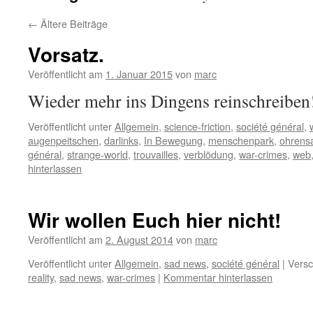
←
Ältere Beiträge
Vorsatz.
Veröffentlicht am
1. Januar 2015
von
marc
Wieder mehr ins Dingens reinschreiben
Veröffentlicht unter
Allgemein
,
science-friction
,
société général
,
augenpeitschen
,
darlinks
,
In Bewegung
,
menschenpark
,
ohrens
général
,
strange-world
,
trouvailles
,
verblödung
,
war-crimes
,
web
hinterlassen
Wir wollen Euch hier nicht!
Veröffentlicht am
2. August 2014
von
marc
Veröffentlicht unter
Allgemein
,
sad news
,
société général
|
Versc
reality
,
sad news
,
war-crimes
|
Kommentar hinterlassen