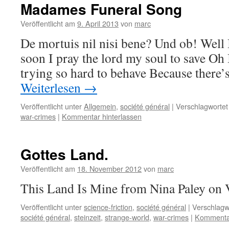
Madames Funeral Song
Veröffentlicht am
9. April 2013
von
marc
De mortuis nil nisi bene? Und ob! Well I
soon I pray the lord my soul to save Oh 
trying so hard to behave Because there’
Weiterlesen
→
Veröffentlicht unter
Allgemein
,
société général
|
Verschlagwortet
war-crimes
|
Kommentar hinterlassen
Gottes Land.
Veröffentlicht am
18. November 2012
von
marc
This Land Is Mine from Nina Paley on 
Veröffentlicht unter
science-friction
,
société général
|
Verschlagw
société général
,
steinzeit
,
strange-world
,
war-crimes
|
Kommentar