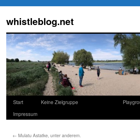
Zum
Inhalt
whistleblog.net
springen
Start
Keine Zielgruppe
Playgr
Impressum
←
Mulatu Astatke, unter anderem.