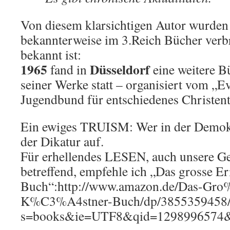
Von diesem klarsichtigen Autor wurden
bekannterweise im 3.Reich Bücher verb
bekannt ist:
1965
Düsseldorf
fand in
eine weitere 
seiner Werke statt – organisiert vom „E
Jugendbund für entschiedenes Christen
Ein ewiges TRUISM: Wer in der Demokra
der Dikatur auf.
Für erhellendes LESEN, auch unsere G
betreffend, empfehle ich „Das grosse Er
Buch“:http://www.amazon.de/Das-Gr
K%C3%A4stner-Buch/dp/3855359458/
s=books&ie=UTF8&qid=1298996574&