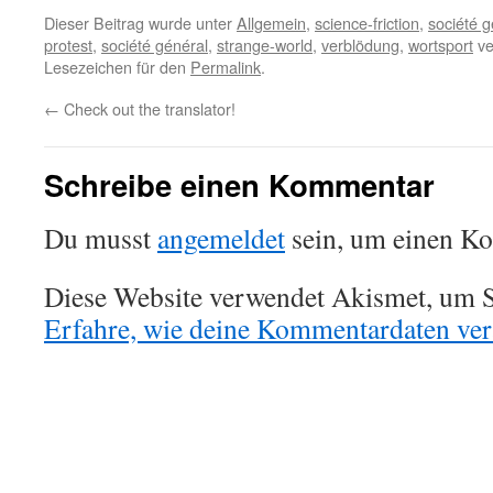
Dieser Beitrag wurde unter
Allgemein
,
science-friction
,
société g
protest
,
société général
,
strange-world
,
verblödung
,
wortsport
ve
Lesezeichen für den
Permalink
.
←
Check out the translator!
Schreibe einen Kommentar
Du musst
angemeldet
sein, um einen K
Diese Website verwendet Akismet, um S
Erfahre, wie deine Kommentardaten vera