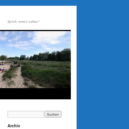
Sprich, wenn's wehtut !
Archiv