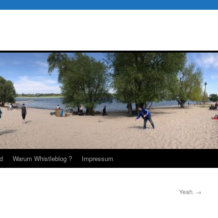
d
Warum Whistleblog ?
Impressum
Yeah.
→