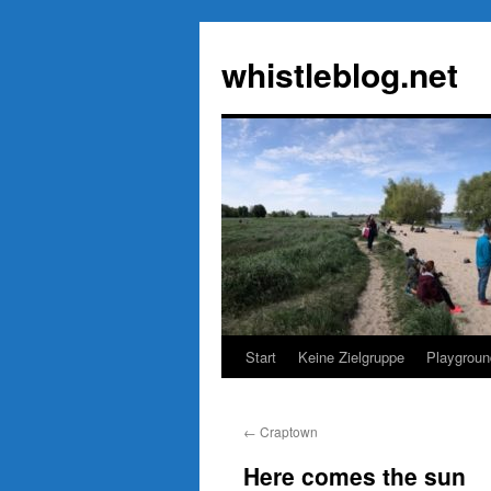
Zum
Inhalt
whistleblog.net
springen
Start
Keine Zielgruppe
Playgroun
←
Craptown
Here comes the sun