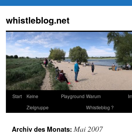
Zum
Inhalt
whistleblog.net
springen
Start
Keine
Playground
Warum
I
Zielgruppe
Whistleblog ?
Mai 2007
Archiv des Monats: