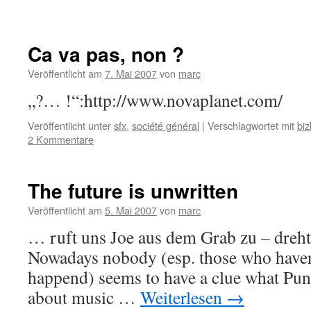
Ca va pas, non ?
Veröffentlicht am
7. Mai 2007
von
marc
„?… !“:http://www.novaplanet.com/
Veröffentlicht unter
sfx
,
société général
|
Verschlagwortet mit
bi
2 Kommentare
The future is unwritten
Veröffentlicht am
5. Mai 2007
von
marc
… ruft uns Joe aus dem Grab zu – dreh
Nowadays nobody (esp. those who haven
happend) seems to have a clue what Pun
about music …
Weiterlesen
→