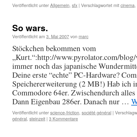
Veröffentlicht unter
Allgemein
,
sfx
|
Verschlagwortet mit
cinema
,
So wars.
Veröffentlicht am
3. Mai 2007
von
marc
Stöckchen bekommen vom
„Kurt.“:http://www.pyrolator.com/blog
immer noch das japanische Wundermitte
Deine erste “echte” PC-Hardware? Co
Speichererweiterung (2 MB!) Hab ich 
Commodore 64er. Zwischendurch alles 
Dann Eigenbau 286er. Danach nur …
W
Veröffentlicht unter
science-friction
,
société général
|
Verschlagw
général
,
steinzeit
|
3 Kommentare