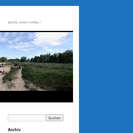
Sprich, wenn's wehtut !
Archiv