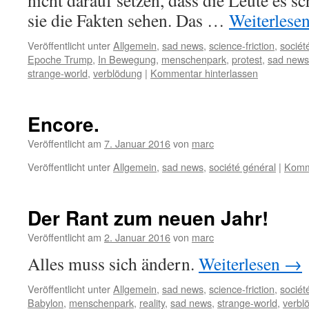
nicht darauf setzen, dass die Leute es s
sie die Fakten sehen. Das …
Weiterlese
Veröffentlicht unter
Allgemein
,
sad news
,
science-friction
,
sociét
Epoche Trump
,
In Bewegung
,
menschenpark
,
protest
,
sad news
strange-world
,
verblödung
|
Kommentar hinterlassen
Encore.
Veröffentlicht am
7. Januar 2016
von
marc
Veröffentlicht unter
Allgemein
,
sad news
,
société général
|
Komme
Der Rant zum neuen Jahr!
Veröffentlicht am
2. Januar 2016
von
marc
Alles muss sich ändern.
Weiterlesen
→
Veröffentlicht unter
Allgemein
,
sad news
,
science-friction
,
sociét
Babylon
,
menschenpark
,
reality
,
sad news
,
strange-world
,
verbl