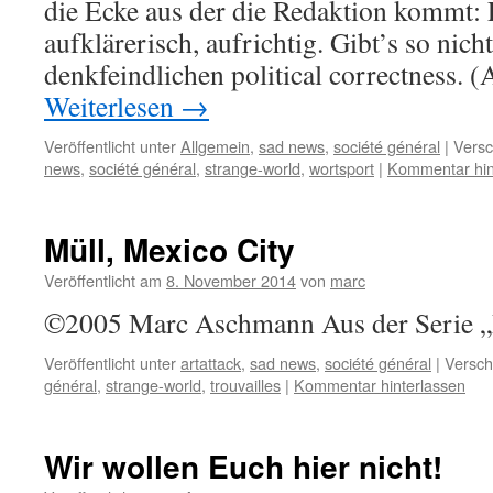
die Ecke aus der die Redaktion kommt: L
aufklärerisch, aufrichtig. Gibt’s so nic
denkfeindlichen political correctness.
Weiterlesen
→
Veröffentlicht unter
Allgemein
,
sad news
,
société général
|
Versc
news
,
société général
,
strange-world
,
wortsport
|
Kommentar hin
Müll, Mexico City
Veröffentlicht am
8. November 2014
von
marc
©2005 Marc Aschmann Aus der Serie „
Veröffentlicht unter
artattack
,
sad news
,
société général
|
Versch
général
,
strange-world
,
trouvailles
|
Kommentar hinterlassen
Wir wollen Euch hier nicht!