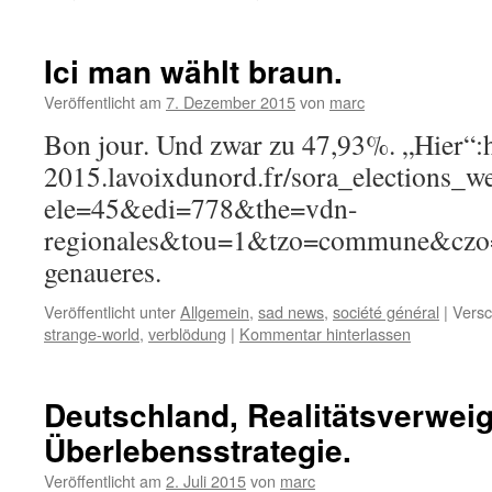
Ici man wählt braun.
Veröffentlicht am
7. Dezember 2015
von
marc
Bon jour. Und zwar zu 47,93%. „Hier“:ht
2015.lavoixdunord.fr/sora_elections_w
ele=45&edi=778&the=vdn-
regionales&tou=1&tzo=commune&cz
genaueres.
Veröffentlicht unter
Allgemein
,
sad news
,
société général
|
Versc
strange-world
,
verblödung
|
Kommentar hinterlassen
Deutschland, Realitätsverwei
Überlebensstrategie.
Veröffentlicht am
2. Juli 2015
von
marc