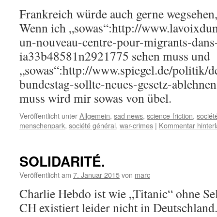
Frankreich würde auch gerne wegsehen, 
Wenn ich „sowas“:http://www.lavoixduno
un-nouveau-centre-pour-migrants-dans-
ia33b48581n2921775 sehen muss und
„sowas“:http://www.spiegel.de/politik/d
bundestag-sollte-neues-gesetz-ablehne
muss wird mir sowas von übel.
Veröffentlicht unter
Allgemein
,
sad news
,
science-friction
,
sociét
menschenpark
,
société général
,
war-crimes
|
Kommentar hinter
SOLIDARITÉ.
Veröffentlicht am
7. Januar 2015
von
marc
Charlie Hebdo ist wie „Titanic“ ohne Se
CH existiert leider nicht in Deutschlan