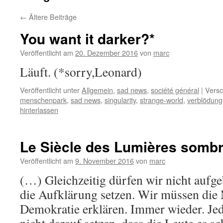
←
Ältere Beiträge
You want it darker?*
Veröffentlicht am
20. Dezember 2016
von
marc
Läuft. (*sorry,Leonard)
Veröffentlicht unter
Allgemein
,
sad news
,
société général
|
Versc
menschenpark
,
sad news
,
singularity
,
strange-world
,
verblödung
hinterlassen
Le Siècle des Lumières sombr
Veröffentlicht am
9. November 2016
von
marc
(…) Gleichzeitig dürfen wir nicht aufg
die Aufklärung setzen. Wir müssen di
Demokratie erklären. Immer wieder. Je