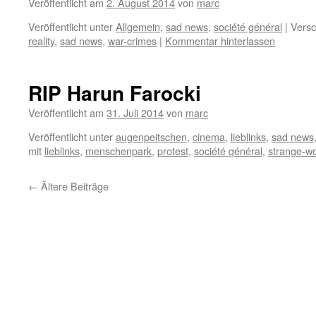
Veröffentlicht am
2. August 2014
von
marc
Veröffentlicht unter
Allgemein
,
sad news
,
société général
|
Versc
reality
,
sad news
,
war-crimes
|
Kommentar hinterlassen
RIP Harun Farocki
Veröffentlicht am
31. Juli 2014
von
marc
Veröffentlicht unter
augenpeitschen
,
cinema
,
lieblinks
,
sad news
mit
lieblinks
,
menschenpark
,
protest
,
société général
,
strange-wo
←
Ältere Beiträge