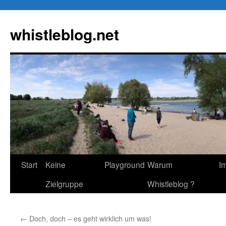
Zum
Inhalt
whistleblog.net
springen
Start
Keine
Playground
Warum
I
Zielgruppe
Whistleblog ?
←
Doch, doch – es geht wirklich um was!