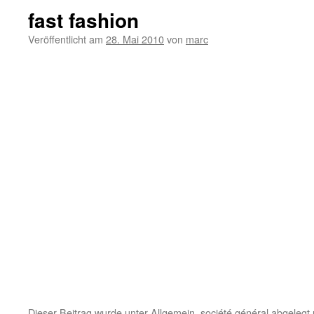
fast fashion
Veröffentlicht am
28. Mai 2010
von
marc
Dieser Beitrag wurde unter
Allgemein
,
société général
abgelegt 