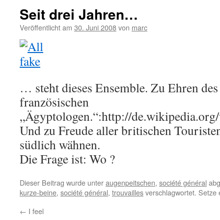
Seit drei Jahren…
Veröffentlicht am
30. Juni 2008
von
marc
… steht dieses Ensemble. Zu Ehren des
französischen
„Ägyptologen.“:http://de.wikipedia.o
Und zu Freude aller britischen Touristen
südlich wähnen.
Die Frage ist: Wo ?
Dieser Beitrag wurde unter
augenpeitschen
,
société général
abg
kurze-beine
,
société général
,
trouvailles
verschlagwortet. Setze 
←
I feel