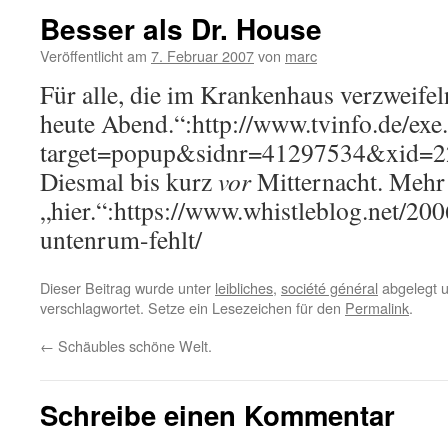
Besser als Dr. House
Veröffentlicht am
7. Februar 2007
von
marc
Für alle, die im Krankenhaus verzweife
heute Abend.“:http://www.tvinfo.de/exe
target=popup&sidnr=41297534&xid=2
Diesmal bis kurz
vor
Mitternacht. Mehr
„hier.“:https://www.whistleblog.net/20
untenrum-fehlt/
Dieser Beitrag wurde unter
leibliches
,
société général
abgelegt 
verschlagwortet. Setze ein Lesezeichen für den
Permalink
.
←
Schäubles schöne Welt.
Schreibe einen Kommentar