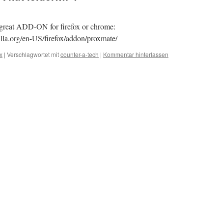
s great ADD-ON for firefox or chrome:
a.org/en-US/firefox/addon/proxmate/
x
|
Verschlagwortet mit
counter-a-tech
|
Kommentar hinterlassen