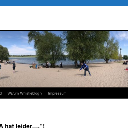
d
Warum Whistleblog ?
Impressum
 hat leider….“!