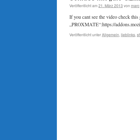
Veröffentlicht am
21. März 2013
von
marc
If you cant see the video check thi
„PROXMATE“:https://addons.mozill
Veröffentlicht unter
Allgemein
,
lieblinks
,
sf