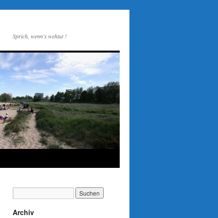
Sprich, wenn's wehtut !
Archiv