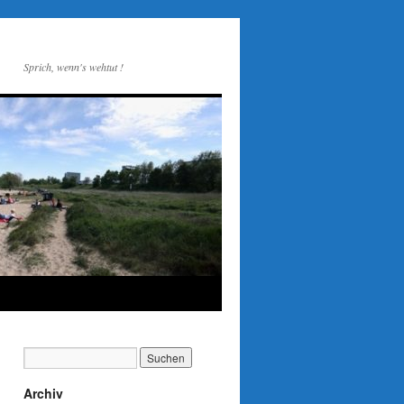
Sprich, wenn's wehtut !
Archiv