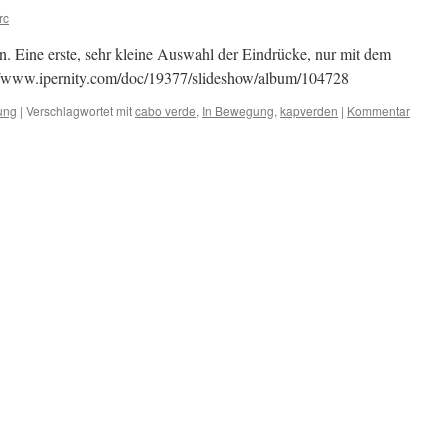
rc
. Eine erste, sehr kleine Auswahl der Eindrücke, nur mit dem
//www.ipernity.com/doc/19377/slideshow/album/104728
ung
|
Verschlagwortet mit
cabo verde
,
In Bewegung
,
kapverden
|
Kommentar