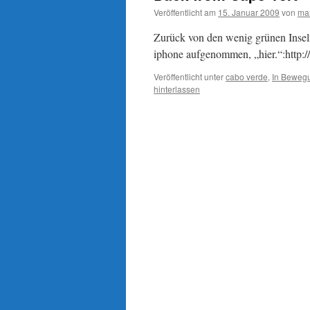
Veröffentlicht am
15. Januar 2009
von
ma
Zurück von den wenig grünen Inseln
iphone aufgenommen, „hier.“:http:
Veröffentlicht unter
cabo verde
,
In Beweg
hinterlassen