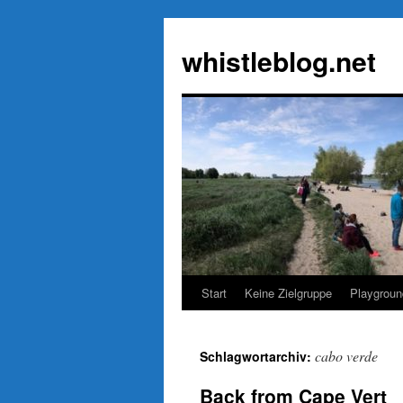
Zum
Inhalt
whistleblog.net
springen
Start
Keine Zielgruppe
Playgroun
cabo verde
Schlagwortarchiv:
Back from Cape Vert