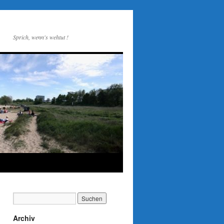
Sprich, wenn's wehtut !
Archiv