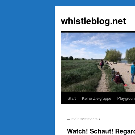
Zum
Inhalt
whistleblog.net
springen
Start
Keine Zielgruppe
Playgroun
←
mein sommer mix
Watch! Schaut! Regar