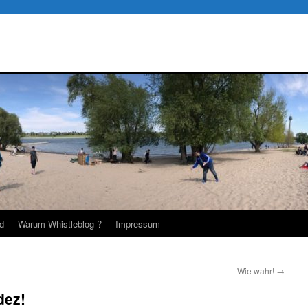
d
Warum Whistleblog ?
Impressum
Wie wahr!
→
dez!