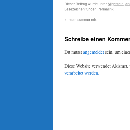
Dieser Beitrag wurde unter
Allgemein
,
art
Lesezeichen für den
Permalink
.
←
mein sommer mix
Schreibe einen Kommen
Du musst
angemeldet
sein, um ein
Diese Website verwendet Akismet,
verarbeitet werden.