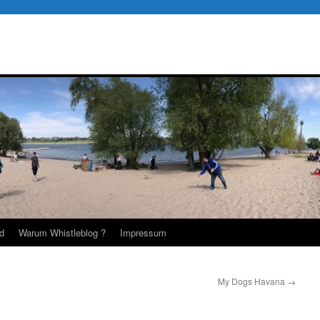
d
Warum Whistleblog ?
Impressum
My Dogs Havana
→