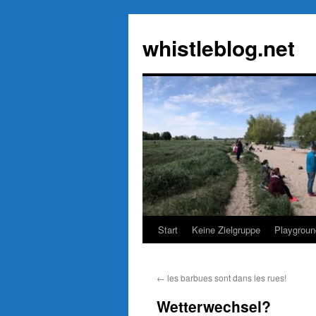
Zum
Inhalt
whistleblog.net
springen
Start
Keine Zielgruppe
Playgroun
←
les barbues sont dans les rues!
Wetterwechsel?