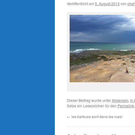
Veröffentlicht am
5. August 2013
von
chef
Dieser Beitrag wurde unter
Allgemein
,
In
Setze ein Lesezeichen für den
Permalink
.
←
les barbues sont dans les rues!