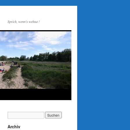
Sprich, wenn's wehtut !
Archiv