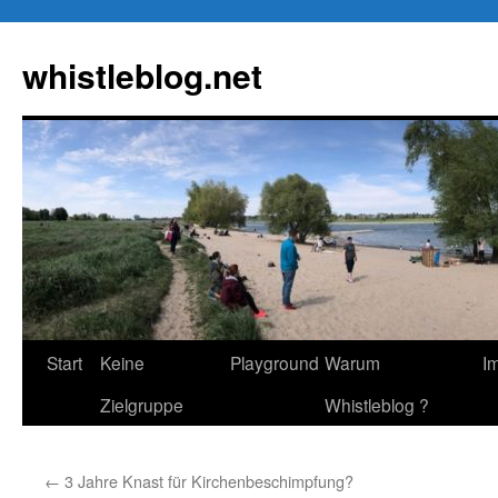
Zum
Inhalt
whistleblog.net
springen
Start
Keine
Playground
Warum
I
Zielgruppe
Whistleblog ?
←
3 Jahre Knast für Kirchenbeschimpfung?