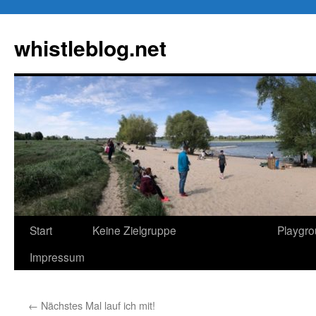
Zum
Inhalt
whistleblog.net
springen
Start
Keine Zielgruppe
Playgr
Impressum
←
Nächstes Mal lauf ich mit!