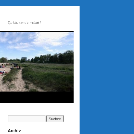
Sprich, wenn's wehtut !
Archiv