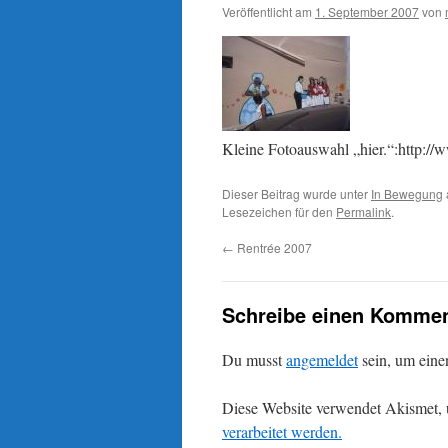
Veröffentlicht am
1. September 2007
von
Kleine Fotoauswahl „hier.“:http:
Dieser Beitrag wurde unter
In Bewegung
Lesezeichen für den
Permalink
.
←
Rentrée 2007
Schreibe einen Kommen
Du musst
angemeldet
sein, um ein
Diese Website verwendet Akismet,
verarbeitet werden.