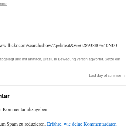
marc
//www.flickr.com/search/show/?q=brasil&w=62893880%40N00
abgelegt und mit
artatack
,
Brasil
,
In Bewegung
verschlagwortet. Setze ein
Last day of summer
→
tar
en Kommentar abzugeben.
 um Spam zu reduzieren.
Erfahre, wie deine Kommentardaten