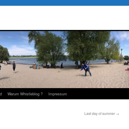
d
Warum Whistleblog ?
Impressum
Last day of summer
→