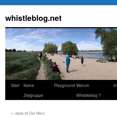
Zum
Inhalt
whistleblog.net
springen
Start
Keine
Playground
Warum
I
Zielgruppe
Whistleblog ?
←
dada ist Der Merz