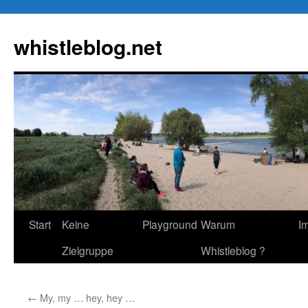
Zum
Inhalt
whistleblog.net
springen
Start
Keine
Playground
Warum
I
Zielgruppe
Whistleblog ?
←
My, my … hey, hey …