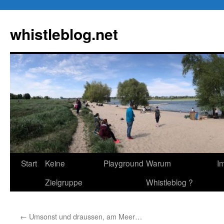
Zum
Inhalt
whistleblog.net
springen
Start
Keine
Playground
Warum
I
Zielgruppe
Whistleblog ?
←
Umsonst und draussen, am Meer…