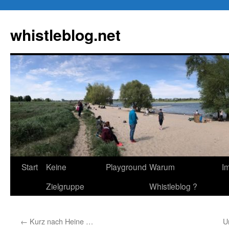
Zum
Inhalt
whistleblog.net
springen
Start
Keine
Playground
Warum
I
Zielgruppe
Whistleblog ?
←
Kurz nach Heine …
U