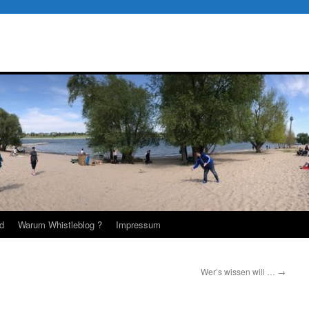
d
Warum Whistleblog ?
Impressum
Wer’s wissen will …
→