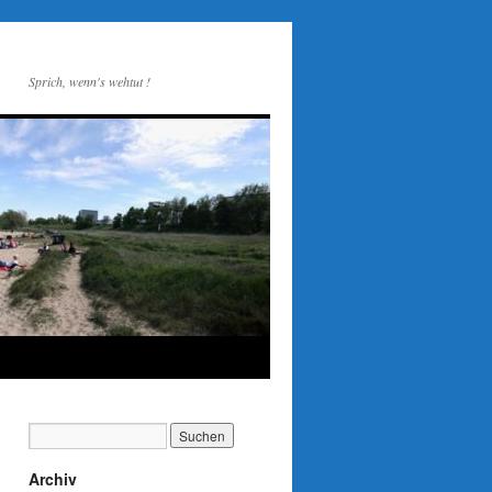
Sprich, wenn's wehtut !
Archiv