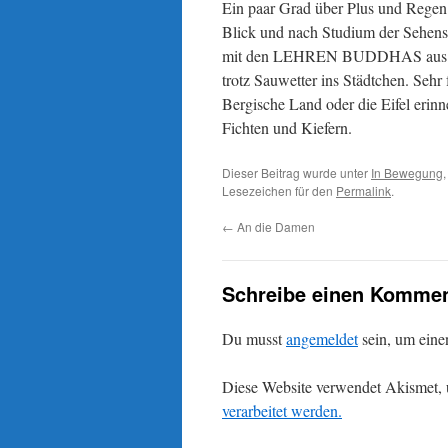
Ein paar Grad über Plus und Regen.
Blick und nach Studium der Sehens
mit den LEHREN BUDDHAS aus der 
trotz Sauwetter ins Städtchen. Sehr 
Bergische Land oder die Eifel eri
Fichten und Kiefern.
Dieser Beitrag wurde unter
In Bewegung
Lesezeichen für den
Permalink
.
←
An die Damen
Schreibe einen Kommen
Du musst
angemeldet
sein, um ein
Diese Website verwendet Akismet,
verarbeitet werden.