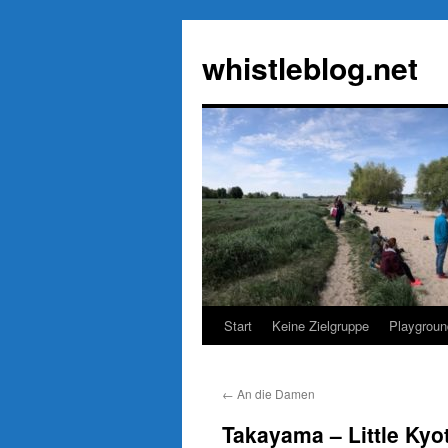
Zum
Inhalt
whistleblog.net
springen
Start
Keine Zielgruppe
Playgroun
←
An die Damen
Takayama – Little Kyo