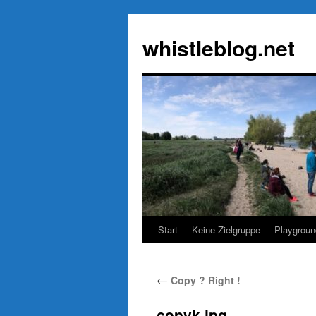
Zum
Inhalt
whistleblog.net
springen
Start
Keine Zielgruppe
Playgroun
←
Copy ? Right !
copyk.jpg