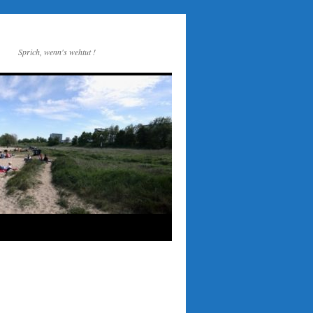
Sprich, wenn's wehtut !