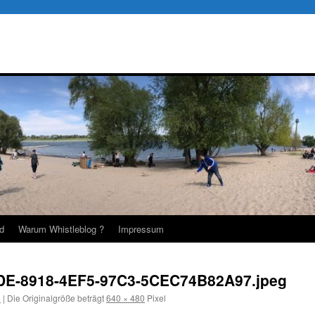
d
Warum Whistleblog ?
Impressum
DE-8918-4EF5-97C3-5CEC74B82A97.jpeg
9
|
Die Originalgröße beträgt
640 × 480
Pixel