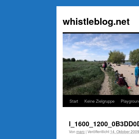
Zum
Inhalt
whistleblog.net
springen
Start
Keine Zielgruppe
Playgroun
l_1600_1200_0B3DD0
Von
marc
|
Veröffentlicht
14. Oktober 200