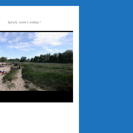
Sprich, wenn's wehtut !