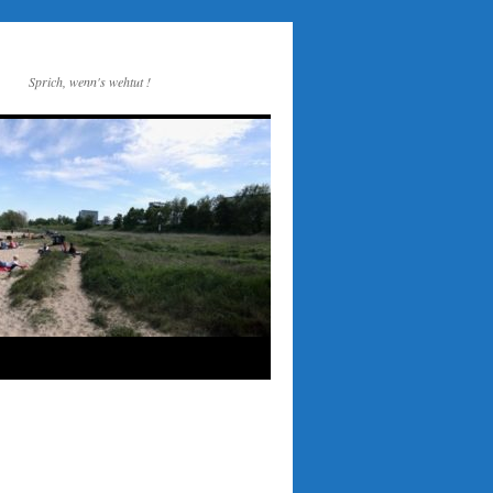
Sprich, wenn's wehtut !