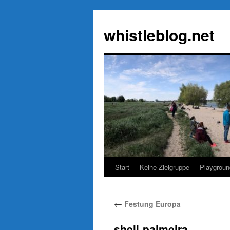
Zum
Inhalt
whistleblog.net
springen
Start
Keine Zielgruppe
Playgroun
←
Festung Europa
shell-palmeira